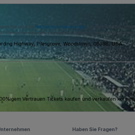
immen Sie unseren
Nutzungsvereinbarungen
zu und erkennen unse
S-Benachrichtigungen von uns und können sich jederzeit abmelde
rding Highway, Pilesgrove, Woodstown, 08098, USA
it 100%igem Vertrauen Tickets kaufen und verkaufen können
Unternehmen
Haben Sie Fragen?