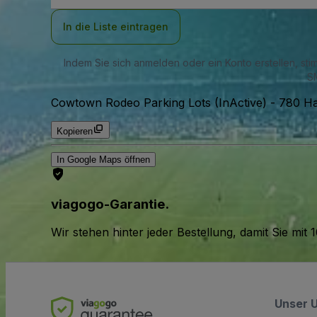
Adresse
In die Liste eintragen
Indem Sie sich anmelden oder ein Konto erstellen, st
SM
Cowtown Rodeo Parking Lots (InActive)
-
780 Ha
Kopieren
In Google Maps öffnen
viagogo-Garantie.
Wir stehen hinter jeder Bestellung, damit Sie m
Unser 