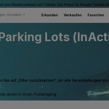
Kauf und Wiederverkauf von Tickets. Die Preise für Resale-Tickets 
Erkunden
Verkaufen
Favoriten
arking Lots (InAct
en Sie auf „Filter zurücksetzen“, um alle Veranstaltungen zu
te direkt in Ihren Posteingang