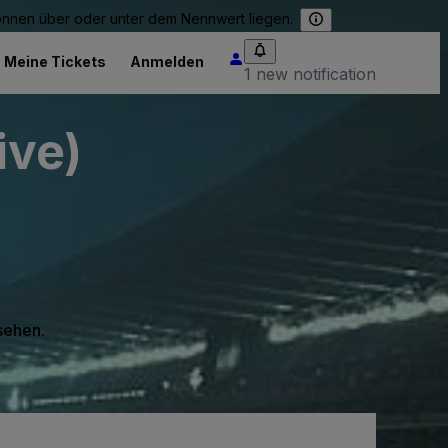
können über oder unter dem Nennwert liegen.
Meine Tickets
Anmelden
1 new notification
ive)
 sehen.