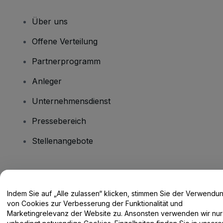
Über uns
Offene Verteilung
Partnerprogramm
Anleger
Unternehmensdienst
Pressebereich
Stellenangebote
Haben Sie Fragen?
Indem Sie auf „Alle zulassen“ klicken, stimmen Sie der Verwendu
Hilfe-Center / Kontakt
von Cookies zur Verbesserung der Funktionalität und
Marketingrelevanz der Website zu. Ansonsten verwenden wir nur