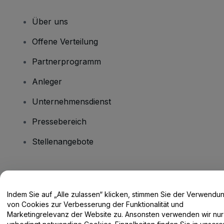
Über uns
Offene Verteilung
Partnerprogramm
Anleger
Unternehmensdienst
Pressebereich
Stellenangebote
Haben Sie Fragen?
Indem Sie auf „Alle zulassen“ klicken, stimmen Sie der Verwendu
Hilfe-Center / Kontakt
von Cookies zur Verbesserung der Funktionalität und
Marketingrelevanz der Website zu. Ansonsten verwenden wir nur