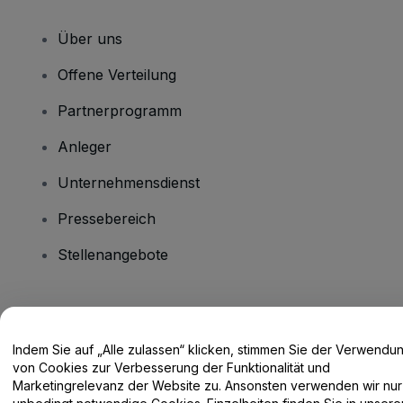
Über uns
Offene Verteilung
Partnerprogramm
Anleger
Unternehmensdienst
Pressebereich
Stellenangebote
Haben Sie Fragen?
Indem Sie auf „Alle zulassen“ klicken, stimmen Sie der Verwendu
Hilfe-Center / Kontakt
von Cookies zur Verbesserung der Funktionalität und
Marketingrelevanz der Website zu. Ansonsten verwenden wir nur