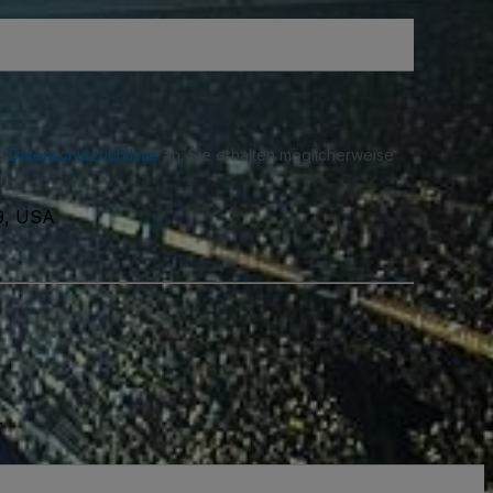
re
Datenschutzrichtlinie
an. Sie erhalten möglicherweise
n.
39, USA
.