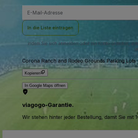
E-
Mail-
Adresse
In die Liste eintragen
Indem Sie sich anmelden oder ein Konto erstellen, st
SM
Corona Ranch and Rodeo Grounds Parking Lots (
Kopieren
In Google Maps öffnen
viagogo-Garantie.
Wir stehen hinter jeder Bestellung, damit Sie m