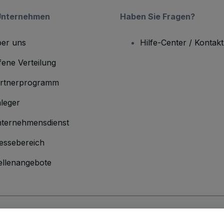
Unternehmen
Haben Sie Fragen?
er uns
Hilfe-Center / Kontakt
fene Verteilung
rtnerprogramm
leger
ternehmensdienst
essebereich
ellenangebote
men