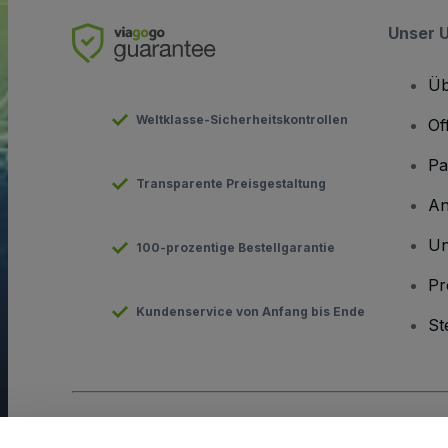
Unser 
Üb
Weltklasse-Sicherheitskontrollen
Of
Pa
Transparente Preisgestaltung
An
Un
100-prozentige Bestellgarantie
Pr
Kundenservice von Anfang bis Ende
St
Urheberrecht © viagogo GmbH 2026
Angaben zum Unterneh