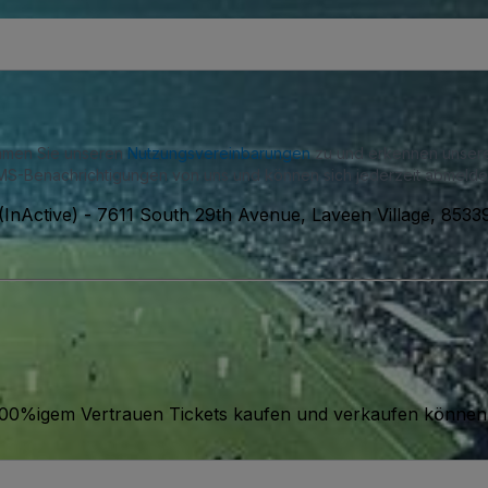
immen Sie unseren
Nutzungsvereinbarungen
zu und erkennen unse
S-Benachrichtigungen von uns und können sich jederzeit abmelde
InActive)
-
7611 South 29th Avenue, Laveen Village, 853
it 100%igem Vertrauen Tickets kaufen und verkaufen können