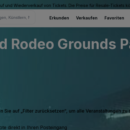
Kauf und Wiederverkauf von Tickets. Die Preise für Resale-Tickets 
Erkunden
Verkaufen
Favoriten
d Rodeo Grounds P
en Sie auf „Filter zurücksetzen“, um alle Veranstaltungen zu
te direkt in Ihren Posteingang