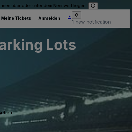
können über oder unter dem Nennwert liegen.
Meine Tickets
Anmelden
1 new notification
arking Lots
 sehen.