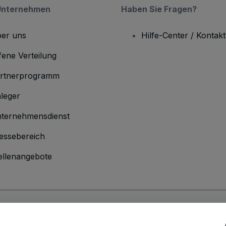
Unternehmen
Haben Sie Fragen?
er uns
Hilfe-Center / Kontakt
fene Verteilung
rtnerprogramm
leger
ternehmensdienst
essebereich
ellenangebote
men
inen Geschäftsbedingungen
und die
Datenschutzerklärung
sowie die
Cookie