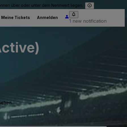
können über oder unter dem Nennwert liegen.
Meine Tickets
Anmelden
1 new notification
ctive)
 sehen.