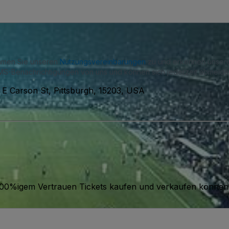
immen Sie unseren
Nutzungsvereinbarungen
zu und erkennen unse
S-Benachrichtigungen von uns und können sich jederzeit abmelde
 E Carson St, Pittsburgh, 15203, USA
it 100%igem Vertrauen Tickets kaufen und verkaufen können