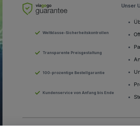
Unser 
Üb
Weltklasse-Sicherheitskontrollen
Of
Pa
Transparente Preisgestaltung
An
Un
100-prozentige Bestellgarantie
Pr
Kundenservice von Anfang bis Ende
St
Urheberrecht © viagogo GmbH 2026
Angaben zum Unterneh
Durch die Nutzung dieser Website akzeptieren Sie die
Allgeme