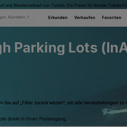
Kauf und Wiederverkauf von Tickets. Die Preise für Resale-Tickets 
Erkunden
Verkaufen
Favoriten
h Parking Lots (InA
en Sie auf „Filter zurücksetzen“, um alle Veranstaltungen zu
te direkt in Ihren Posteingang