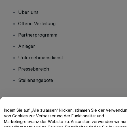
Über uns
Offene Verteilung
Partnerprogramm
Anleger
Unternehmensdienst
Pressebereich
Stellenangebote
Haben Sie Fragen?
Indem Sie auf „Alle zulassen“ klicken, stimmen Sie der Verwendu
Hilfe-Center / Kontakt
von Cookies zur Verbesserung der Funktionalität und
Marketingrelevanz der Website zu. Ansonsten verwenden wir nur