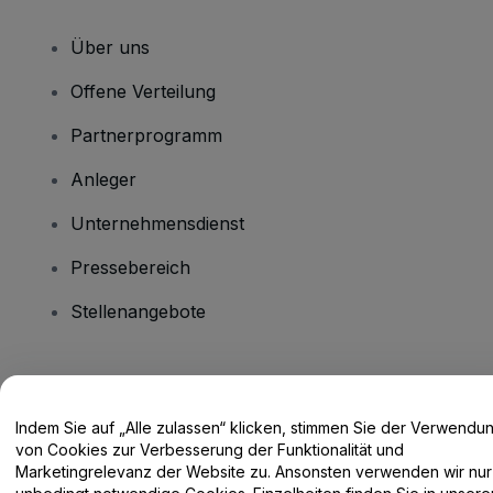
Über uns
Offene Verteilung
Partnerprogramm
Anleger
Unternehmensdienst
Pressebereich
Stellenangebote
Haben Sie Fragen?
Indem Sie auf „Alle zulassen“ klicken, stimmen Sie der Verwendu
Hilfe-Center / Kontakt
von Cookies zur Verbesserung der Funktionalität und
Marketingrelevanz der Website zu. Ansonsten verwenden wir nur