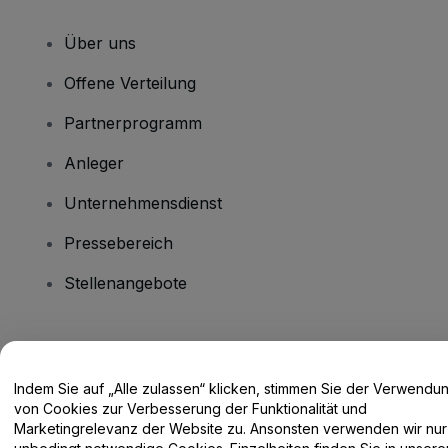
Über uns
Offene Verteilung
Partnerprogramm
Anleger
Unternehmensdienst
Pressebereich
Stellenangebote
Haben Sie Fragen?
Indem Sie auf „Alle zulassen“ klicken, stimmen Sie der Verwendu
Hilfe-Center / Kontakt
von Cookies zur Verbesserung der Funktionalität und
Marketingrelevanz der Website zu. Ansonsten verwenden wir nur