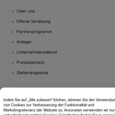
Über uns
Offene Verteilung
Partnerprogramm
Anleger
Unternehmensdienst
Pressebereich
Stellenangebote
Haben Sie Fragen?
Indem Sie auf „Alle zulassen“ klicken, stimmen Sie der Verwendu
Hilfe-Center / Kontakt
von Cookies zur Verbesserung der Funktionalität und
Marketingrelevanz der Website zu. Ansonsten verwenden wir nur