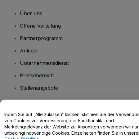
Über uns
Offene Verteilung
Partnerprogramm
Anleger
Unternehmensdienst
Pressebereich
Stellenangebote
Haben Sie Fragen?
Indem Sie auf „Alle zulassen“ klicken, stimmen Sie der Verwendu
von Cookies zur Verbesserung der Funktionalität und
Hilfe-Center / Kontakt
Marketingrelevanz der Website zu. Ansonsten verwenden wir nur
unbedingt notwendige Cookies. Einzelheiten finden Sie in unsere