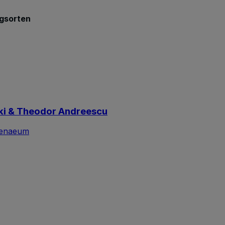
ngsorten
ski & Theodor Andreescu
henaeum