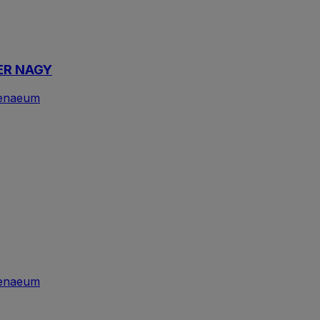
ER NAGY
enaeum
enaeum