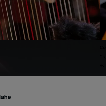
Con
Do,
Ro
Nähe