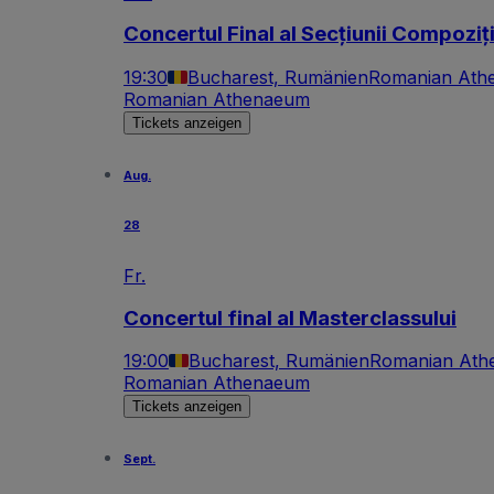
Concertul Final al Secțiunii Compoziț
19:30
Bucharest, Rumänien
Romanian Ath
Romanian Athenaeum
Tickets anzeigen
Aug.
28
Fr.
Concertul final al Masterclassului
19:00
Bucharest, Rumänien
Romanian Ath
Romanian Athenaeum
Tickets anzeigen
Sept.