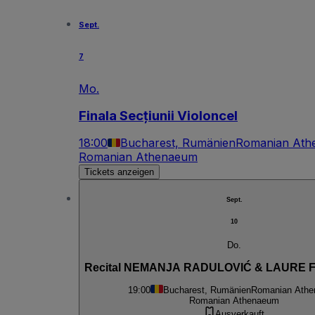
Sept.
7
Mo.
Finala Secțiunii Violoncel
18:00
Bucharest, Rumänien
Romanian Ath
Romanian Athenaeum
Tickets anzeigen
Sept.
10
Do.
Recital NEMANJA RADULOVIĆ & LAURE
19:00
Bucharest, Rumänien
Romanian Ath
Romanian Athenaeum
Ausverkauft