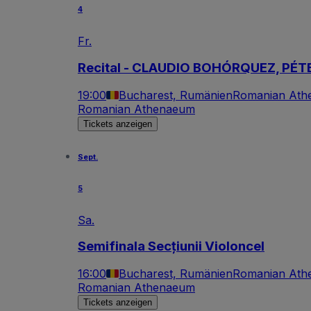
4
Fr.
Recital - CLAUDIO BOHÓRQUEZ, PÉT
19:00
Bucharest, Rumänien
Romanian Ath
Romanian Athenaeum
Tickets anzeigen
Sept.
5
Sa.
Semifinala Secțiunii Violoncel
16:00
Bucharest, Rumänien
Romanian Ath
Romanian Athenaeum
Tickets anzeigen