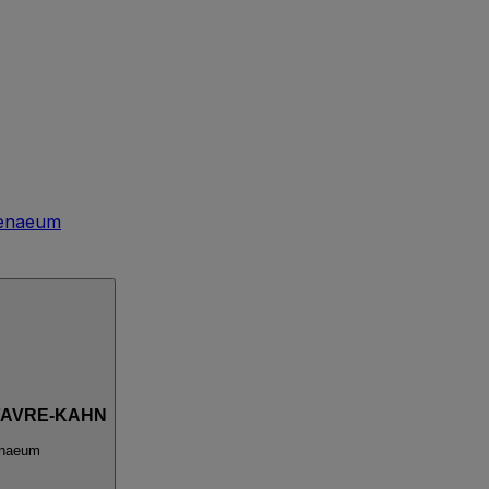
enaeum
 FAVRE-KAHN
enaeum