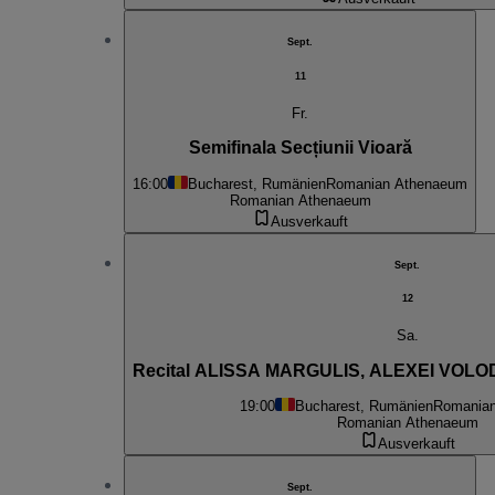
Sept.
11
Fr.
Semifinala Secțiunii Vioară
16:00
Bucharest, Rumänien
Romanian Athenaeum
Romanian Athenaeum
Ausverkauft
Sept.
12
Sa.
Recital ALISSA MARGULIS, ALEXEI VOL
19:00
Bucharest, Rumänien
Romania
Romanian Athenaeum
Ausverkauft
Sept.