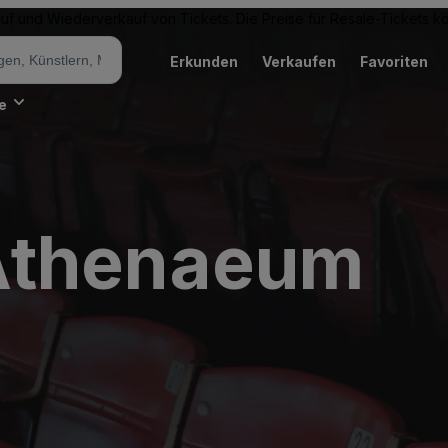
Kauf und Wiederverkauf von Tickets. Die Preise für Resale-Tickets 
Erkunden
Verkaufen
Favoriten
e
Athenaeum