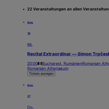
22 Veranstaltungen an allen Veranstaltu
Aug.
19
Mi.
Recital Extraordinar — Simon Trpče
20:00
Bucharest, Rumänien
Romanian At
Romanian Athenaeum
Tickets anzeigen
Aug.
27
Do.