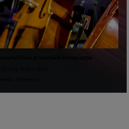
certul Final al Secțiunii Compoziție
 27 Aug. 2026 • 19:30
manian Athenaeum