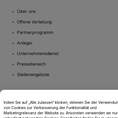
Über uns
Offene Verteilung
Partnerprogramm
Anleger
Unternehmensdienst
Pressebereich
Stellenangebote
Haben Sie Fragen?
Indem Sie auf „Alle zulassen“ klicken, stimmen Sie der Verwendu
Hilfe-Center / Kontakt
von Cookies zur Verbesserung der Funktionalität und
Marketingrelevanz der Website zu. Ansonsten verwenden wir nur