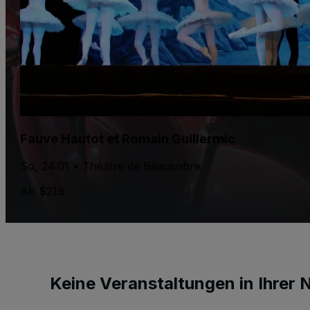
Fauve Hautot et Romain Guillermic
So, 24.01 • Théâtre de Beausobre
Ab $219
Keine Veranstaltungen in Ihrer 