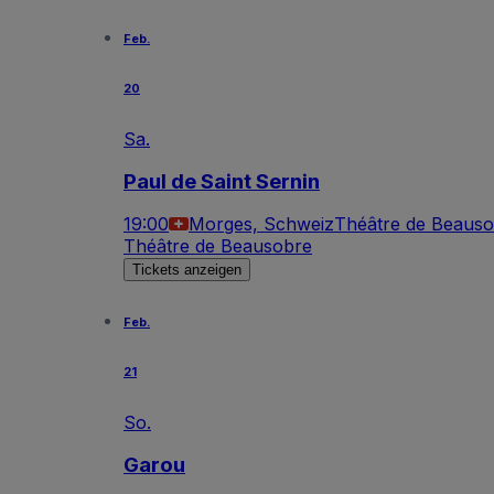
Feb.
20
Sa.
Paul de Saint Sernin
19:00
Morges, Schweiz
Théâtre de Beaus
Théâtre de Beausobre
Tickets anzeigen
Feb.
21
So.
Garou