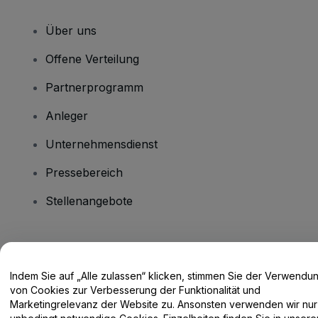
Über uns
Offene Verteilung
Partnerprogramm
Anleger
Unternehmensdienst
Pressebereich
Stellenangebote
Haben Sie Fragen?
Indem Sie auf „Alle zulassen“ klicken, stimmen Sie der Verwendu
Hilfe-Center / Kontakt
von Cookies zur Verbesserung der Funktionalität und
Marketingrelevanz der Website zu. Ansonsten verwenden wir nur