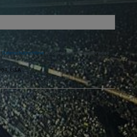
re
Datenschutzrichtlinie
an. Sie erhalten möglicherweise
n.
7104, USA
.