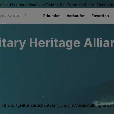
Kauf und Wiederverkauf von Tickets. Die Preise für Resale-Tickets 
Erkunden
Verkaufen
Favoriten
tary Heritage Allia
en Sie auf „Filter zurücksetzen“, um alle Veranstaltungen zu