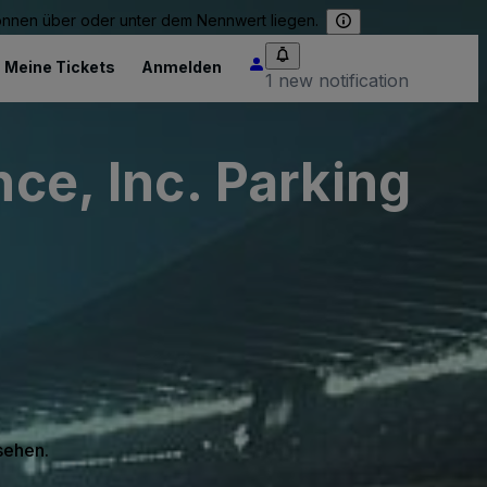
können über oder unter dem Nennwert liegen.
Meine Tickets
Anmelden
1 new notification
nce, Inc. Parking
 sehen.