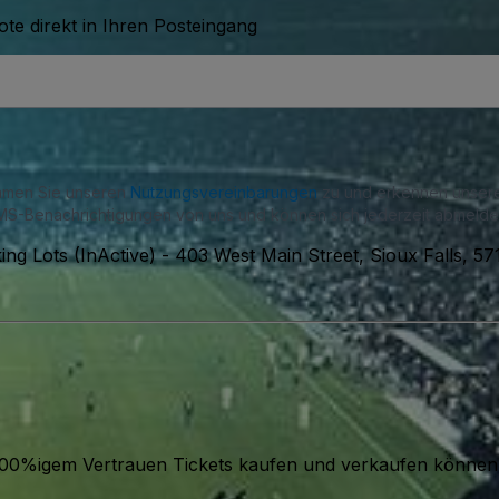
te direkt in Ihren Posteingang
immen Sie unseren
Nutzungsvereinbarungen
zu und erkennen unse
S-Benachrichtigungen von uns und können sich jederzeit abmelde
ing Lots (InActive)
-
403 West Main Street, Sioux Falls, 5
it 100%igem Vertrauen Tickets kaufen und verkaufen können