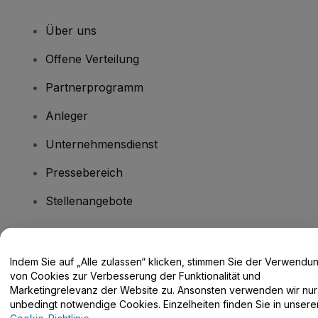
Über uns
Offene Verteilung
Partnerprogramm
Anleger
Unternehmensdienst
Pressebereich
Stellenangebote
Haben Sie Fragen?
Indem Sie auf „Alle zulassen“ klicken, stimmen Sie der Verwendu
von Cookies zur Verbesserung der Funktionalität und
Hilfe-Center / Kontakt
Marketingrelevanz der Website zu. Ansonsten verwenden wir nur
unbedingt notwendige Cookies. Einzelheiten finden Sie in unsere