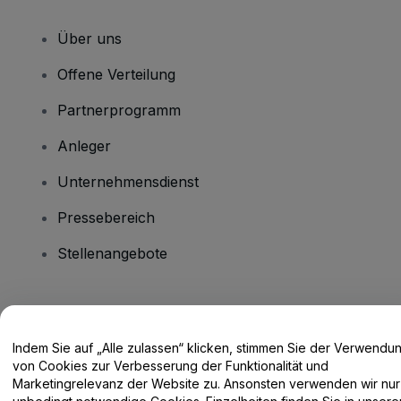
Über uns
Offene Verteilung
Partnerprogramm
Anleger
Unternehmensdienst
Pressebereich
Stellenangebote
Haben Sie Fragen?
Indem Sie auf „Alle zulassen“ klicken, stimmen Sie der Verwendu
Hilfe-Center / Kontakt
von Cookies zur Verbesserung der Funktionalität und
Marketingrelevanz der Website zu. Ansonsten verwenden wir nur