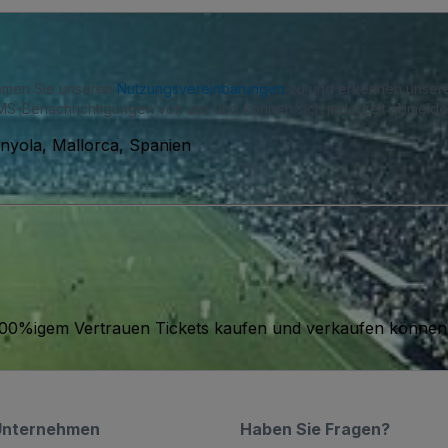
immen Sie unseren
Nutzungsvereinbarungen
zu und erkennen unse
S-Benachrichtigungen von uns und können sich jederzeit abmelde
anyola, Mallorca, Spanien
it 100%igem Vertrauen Tickets kaufen und verkaufen können
Unternehmen
Haben Sie Fragen?