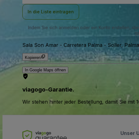
Adresse
In die Liste eintragen
Indem Sie sich anmelden oder ein Konto erstellen, st
SM
Sala Son Amar
-
Carretera Palma - Soller, Palm
Kopieren
In Google Maps öffnen
viagogo-Garantie.
Wir stehen hinter jeder Bestellung, damit Sie m
Unser 