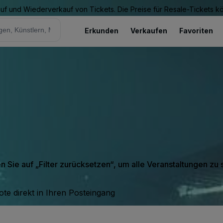
Kauf und Wiederverkauf von Tickets. Die Preise für Resale-Tickets 
Erkunden
Verkaufen
Favoriten
en Sie auf „Filter zurücksetzen“, um alle Veranstaltungen zu
te direkt in Ihren Posteingang