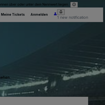
können über oder unter dem Nennwert liegen.
Meine Tickets
Anmelden
1 new notification
 sehen.