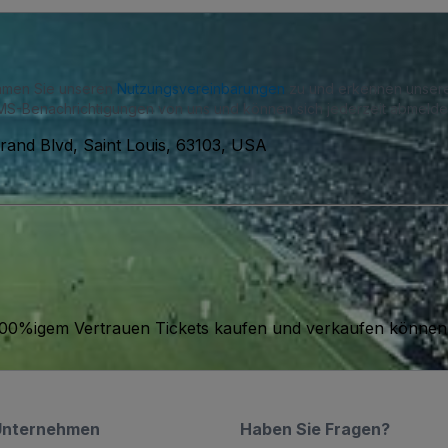
immen Sie unseren
Nutzungsvereinbarungen
zu und erkennen unse
S-Benachrichtigungen von uns und können sich jederzeit abmelde
rand Blvd, Saint Louis, 63103, USA
it 100%igem Vertrauen Tickets kaufen und verkaufen können
Unternehmen
Haben Sie Fragen?