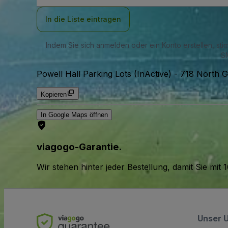
Adresse
In die Liste eintragen
Indem Sie sich anmelden oder ein Konto erstellen, st
SM
Powell Hall Parking Lots (InActive)
-
718 North G
Kopieren
In Google Maps öffnen
viagogo-Garantie.
Wir stehen hinter jeder Bestellung, damit Sie m
Unser 