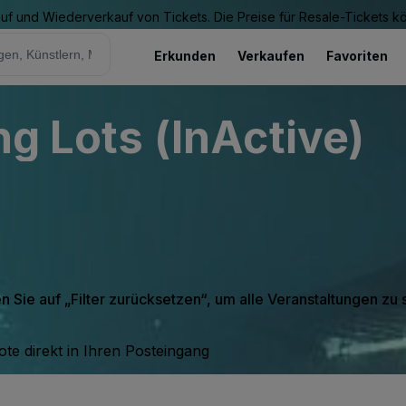
Kauf und Wiederverkauf von Tickets. Die Preise für Resale-Tickets 
Erkunden
Verkaufen
Favoriten
ng Lots (InActive)
en Sie auf „Filter zurücksetzen“, um alle Veranstaltungen zu
te direkt in Ihren Posteingang