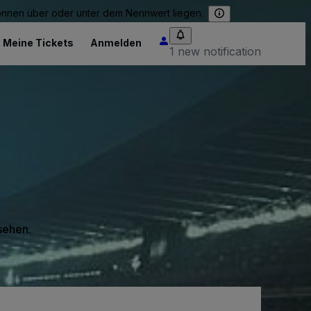
können über oder unter dem Nennwert liegen.
Meine Tickets
Anmelden
1 new notification
 sehen.