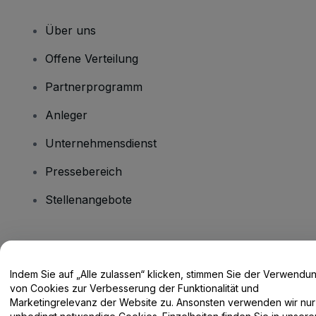
Über uns
Offene Verteilung
Partnerprogramm
Anleger
Unternehmensdienst
Pressebereich
Stellenangebote
Haben Sie Fragen?
Indem Sie auf „Alle zulassen“ klicken, stimmen Sie der Verwendu
Hilfe-Center / Kontakt
von Cookies zur Verbesserung der Funktionalität und
Marketingrelevanz der Website zu. Ansonsten verwenden wir nur