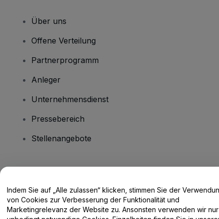
Über uns
Offene Verteilung
Partnerprogramm
Anleger
Unternehmensdienst
Pressebereich
Stellenangebote
Haben Sie Fragen?
Indem Sie auf „Alle zulassen“ klicken, stimmen Sie der Verwendu
Hilfe-Center / Kontakt
von Cookies zur Verbesserung der Funktionalität und
Marketingrelevanz der Website zu. Ansonsten verwenden wir nur