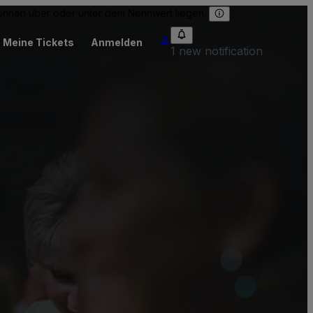
 können über oder unter dem Nennwert liegen.
Meine Tickets
Anmelden
1 new notification