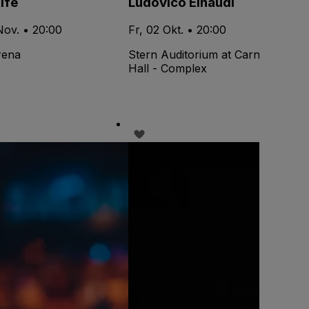
ife
Ludovico Einaudi
Nov. • 20:00
Fr, 02 Okt. • 20:00
rena
Stern Auditorium at Carnegie
Hall - Complex