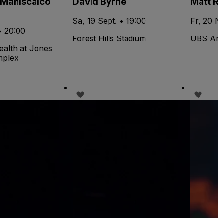
 Maniscalco
David Byrne
Matt R
Sa, 19 Sept. • 19:00
Fr, 20 
• 20:00
Forest Hills Stadium
UBS A
ealth at Jones
mplex