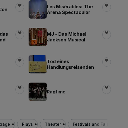
Les Misérables: The
Con
Arena Spectacular
 das
MJ - Das Michael
ind
Jackson Musical
Tod eines
Handlungsreisenden
Ragtime
träge
Plays
Theater
Festivals and Fairs
Ba