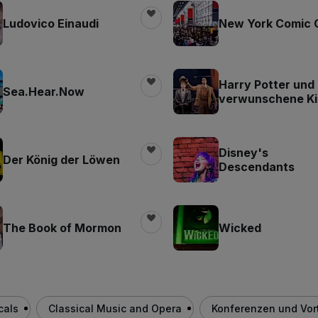
Ludovico Einaudi
New York Comic 
Harry Potter und
Sea.Hear.Now
verwunschene K
Disney's
Der König der Löwen
Descendants
The Book of Mormon
Wicked
cals
Classical Music and Opera
Konferenzen und Vor