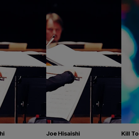
hi
Joe Hisaishi
Kill T