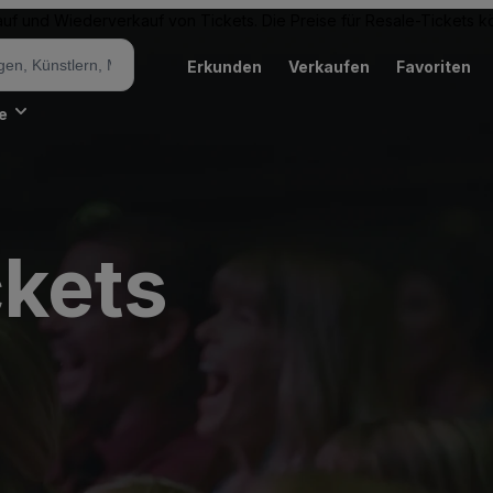
Kauf und Wiederverkauf von Tickets. Die Preise für Resale-Tickets
Erkunden
Verkaufen
Favoriten
e
ckets