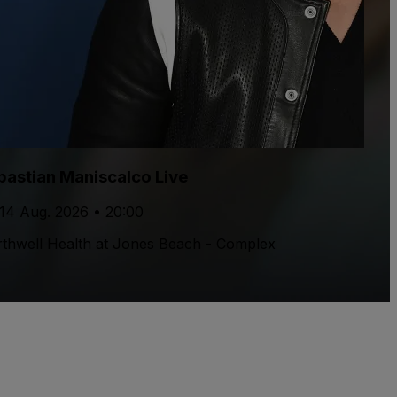
bastian Maniscalco Live
 14 Aug. 2026 • 20:00
thwell Health at Jones Beach - Complex