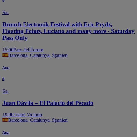
8
Sa.
Brunch Electronik Festival with Eric Prydz,
Floating Points, Luciano and many more - Saturday
Pass Only
15:00
Parc del Forum
Barcelona, Catalunya, Spanien
Aug.
8
Sa.
Juan Dávila – El Palacio del Pecado
19:00
Teatre Victoria
Barcelona, Catalunya, Spanien
Aug.