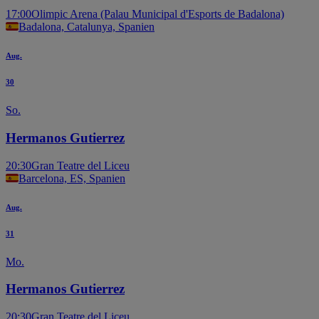
17:00
Olimpic Arena (Palau Municipal d'Esports de Badalona)
Badalona, Catalunya, Spanien
Aug.
30
So.
Hermanos Gutierrez
20:30
Gran Teatre del Liceu
Barcelona, ES, Spanien
Aug.
31
Mo.
Hermanos Gutierrez
20:30
Gran Teatre del Liceu