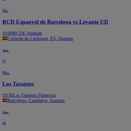
So.
RCD Espanyol de Barcelona vs Levante UD
19:00
RCDE Stadium
Cornellà de Llobregat, ES, Spanien
Aug.
17
Mo.
Los Tarantos
19:30
Los Tarantos Flamenco
Barcelona, Catalunya, Spanien
Aug.
18