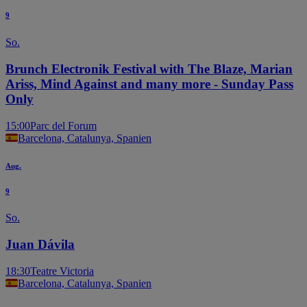
9
So.
Brunch Electronik Festival with The Blaze, Marian
Ariss, Mind Against and many more - Sunday Pass
Only
15:00
Parc del Forum
Barcelona, Catalunya, Spanien
Aug.
9
So.
Juan Dávila
18:30
Teatre Victoria
Barcelona, Catalunya, Spanien