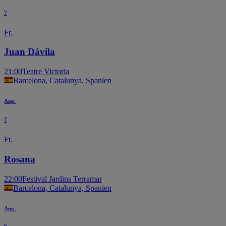
7
Fr.
Juan Dávila
21:00
Teatre Victoria
Barcelona, Catalunya, Spanien
Aug.
7
Fr.
Rosana
22:00
Festival Jardins Terramar
Barcelona, Catalunya, Spanien
Aug.