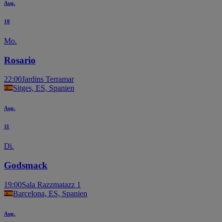
Aug.
10
Mo.
Rosario
22:00
Jardins Terramar
Sitges, ES, Spanien
Aug.
11
Di.
Godsmack
19:00
Sala Razzmatazz 1
Barcelona, ES, Spanien
Aug.