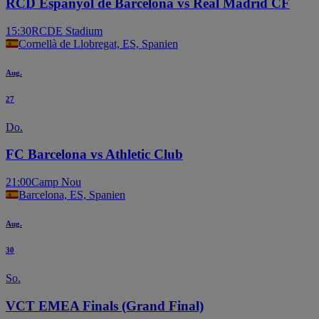
RCD Espanyol de Barcelona vs Real Madrid CF
15:30
RCDE Stadium
Cornellà de Llobregat, ES, Spanien
Aug.
27
Do.
FC Barcelona vs Athletic Club
21:00
Camp Nou
Barcelona, ES, Spanien
Aug.
30
So.
VCT EMEA Finals (Grand Final)