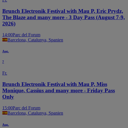
Brunch Electronik Festival with Mau P, Eric Prydz,
The Blaze and many more - 3 Day Pass (August 7-9,
2026)
14:00
Parc del Forum
Barcelona, Catalunya, Spanien
Aug.
7
Fr.
Brunch Electronik Festival with Mau P, Miss
Monique, Cassius and many more - Friday Pass
Only
15:00
Parc del Forum
Barcelona, Catalunya, Spanien
Aug.