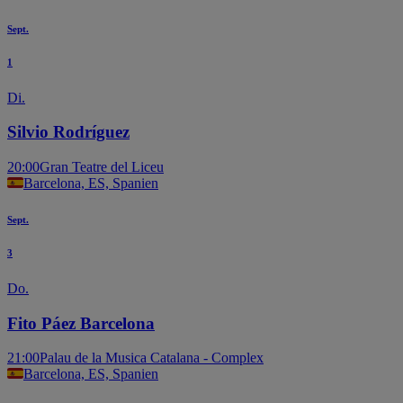
Sept.
1
Di.
Silvio Rodríguez
20:00
Gran Teatre del Liceu
Barcelona, ES, Spanien
Sept.
3
Do.
Fito Páez Barcelona
21:00
Palau de la Musica Catalana - Complex
Barcelona, ES, Spanien