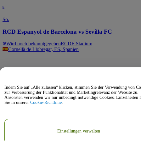
6
So.
RCD Espanyol de Barcelona vs Sevilla FC
Wird noch bekanntgegeben
RCDE Stadium
Cornellà de Llobregat, ES, Spanien
Indem Sie auf „Alle zulassen“ klicken, stimmen Sie der Verwendung von Co
zur Verbesserung der Funktionalität und Marketingrelevanz der Website zu.
Ansonsten verwenden wir nur unbedingt notwendige Cookies. Einzelheiten 
Sie in unserer
Cookie-Richtlinie
.
Einstellungen verwalten