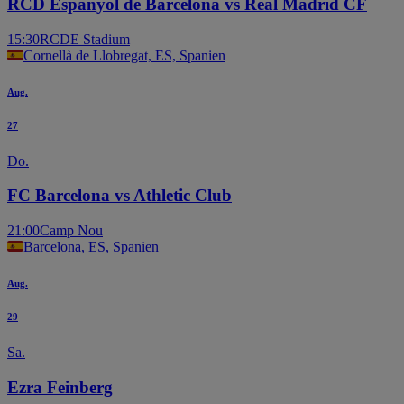
RCD Espanyol de Barcelona vs Real Madrid CF
15:30
RCDE Stadium
Cornellà de Llobregat, ES, Spanien
Aug.
27
Do.
FC Barcelona vs Athletic Club
21:00
Camp Nou
Barcelona, ES, Spanien
Aug.
29
Sa.
Ezra Feinberg