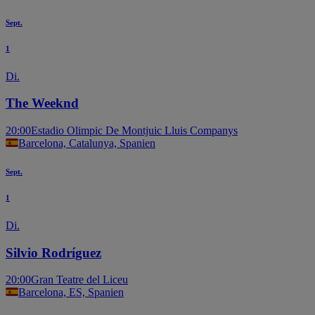
Sept.
1
Di.
The Weeknd
20:00
Estadio Olimpic De Montjuic Lluis Companys
Barcelona, Catalunya, Spanien
Sept.
1
Di.
Silvio Rodríguez
20:00
Gran Teatre del Liceu
Barcelona, ES, Spanien