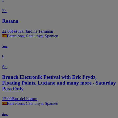
7
Fr.
Rosana
22:00
Festival Jardins Terramar
Barcelona, Catalunya, Spanien
Aug.
8
Sa.
Brunch Electronik Festival with Eric Prydz,
Floating Points, Luciano and many more - Saturday
Pass Only
15:00
Parc del Forum
Barcelona, Catalunya, Spanien
Aug.