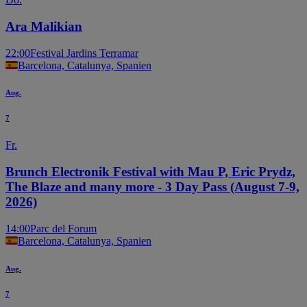
Ara Malikian
22:00
Festival Jardins Terramar
Barcelona, Catalunya, Spanien
Aug.
7
Fr.
Brunch Electronik Festival with Mau P, Eric Prydz,
The Blaze and many more - 3 Day Pass (August 7-9,
2026)
14:00
Parc del Forum
Barcelona, Catalunya, Spanien
Aug.
7