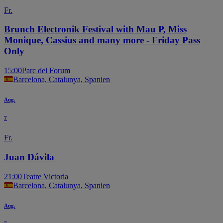
Fr.
Brunch Electronik Festival with Mau P, Miss
Monique, Cassius and many more - Friday Pass
Only
15:00
Parc del Forum
Barcelona, Catalunya, Spanien
Aug.
7
Fr.
Juan Dávila
21:00
Teatre Victoria
Barcelona, Catalunya, Spanien
Aug.