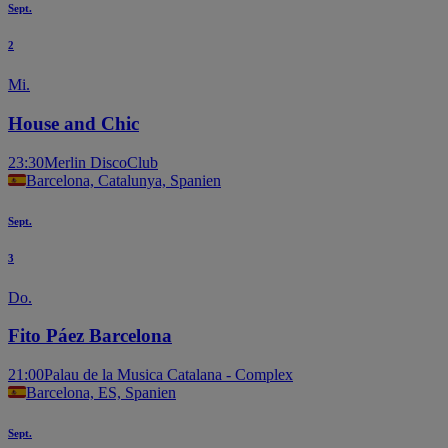
Sept.
2
Mi.
House and Chic
23:30
Merlin DiscoClub
Barcelona, Catalunya, Spanien
Sept.
3
Do.
Fito Páez Barcelona
21:00
Palau de la Musica Catalana - Complex
Barcelona, ES, Spanien
Sept.