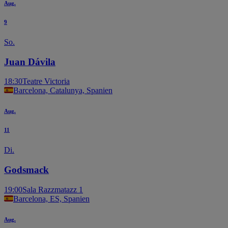
Aug.
9
So.
Juan Dávila
18:30
Teatre Victoria
Barcelona, Catalunya, Spanien
Aug.
11
Di.
Godsmack
19:00
Sala Razzmatazz 1
Barcelona, ES, Spanien
Aug.