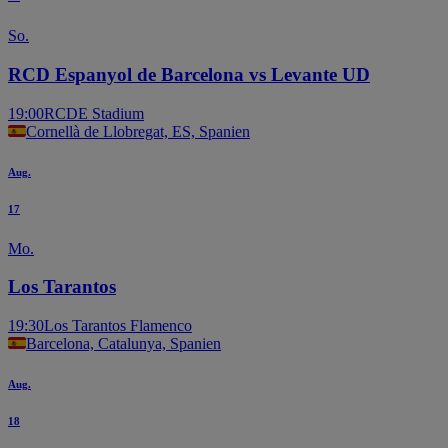
So.
RCD Espanyol de Barcelona vs Levante UD
19:00
RCDE Stadium
Cornellà de Llobregat, ES, Spanien
Aug.
17
Mo.
Los Tarantos
19:30
Los Tarantos Flamenco
Barcelona, Catalunya, Spanien
Aug.
18