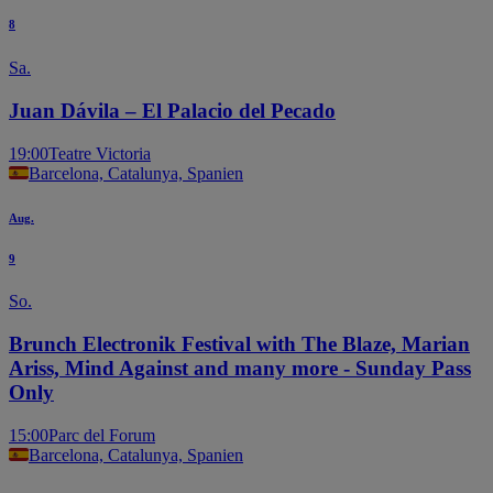
8
Sa.
Juan Dávila – El Palacio del Pecado
19:00
Teatre Victoria
Barcelona, Catalunya, Spanien
Aug.
9
So.
Brunch Electronik Festival with The Blaze, Marian
Ariss, Mind Against and many more - Sunday Pass
Only
15:00
Parc del Forum
Barcelona, Catalunya, Spanien