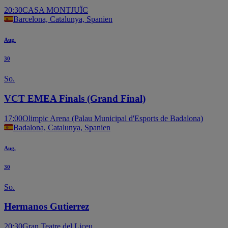
20:30
CASA MONTJUÏC
Barcelona, Catalunya, Spanien
Aug.
30
So.
VCT EMEA Finals (Grand Final)
17:00
Olimpic Arena (Palau Municipal d'Esports de Badalona)
Badalona, Catalunya, Spanien
Aug.
30
So.
Hermanos Gutierrez
20:30
Gran Teatre del Liceu