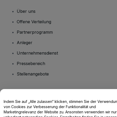
Über uns
Offene Verteilung
Partnerprogramm
Anleger
Unternehmensdienst
Pressebereich
Stellenangebote
Haben Sie Fragen?
Indem Sie auf „Alle zulassen“ klicken, stimmen Sie der Verwendu
Hilfe-Center / Kontakt
von Cookies zur Verbesserung der Funktionalität und
Marketingrelevanz der Website zu. Ansonsten verwenden wir nur