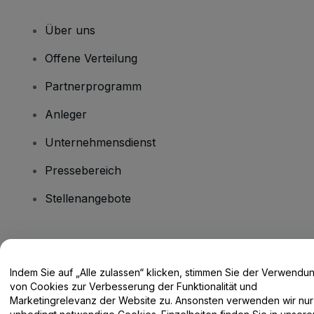
Über uns
Offene Verteilung
Partnerprogramm
Anleger
Unternehmensdienst
Pressebereich
Stellenangebote
Haben Sie Fragen?
Indem Sie auf „Alle zulassen“ klicken, stimmen Sie der Verwendu
Hilfe-Center / Kontakt
von Cookies zur Verbesserung der Funktionalität und
Marketingrelevanz der Website zu. Ansonsten verwenden wir nur