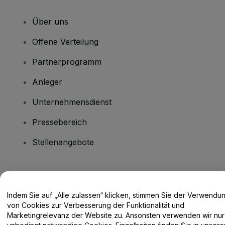
Über uns
Offene Verteilung
Partnerprogramm
Anleger
Unternehmensdienst
Pressebereich
Stellenangebote
Haben Sie Fragen?
Indem Sie auf „Alle zulassen“ klicken, stimmen Sie der Verwendu
Hilfe-Center / Kontakt
von Cookies zur Verbesserung der Funktionalität und
Marketingrelevanz der Website zu. Ansonsten verwenden wir nur