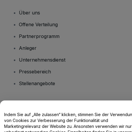
Über uns
Offene Verteilung
Partnerprogramm
Anleger
Unternehmensdienst
Pressebereich
Stellenangebote
Haben Sie Fragen?
Indem Sie auf „Alle zulassen“ klicken, stimmen Sie der Verwendu
Hilfe-Center / Kontakt
von Cookies zur Verbesserung der Funktionalität und
Marketingrelevanz der Website zu. Ansonsten verwenden wir nur