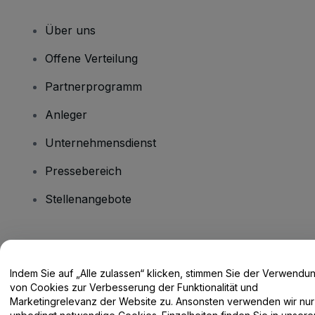
Über uns
Offene Verteilung
Partnerprogramm
Anleger
Unternehmensdienst
Pressebereich
Stellenangebote
Haben Sie Fragen?
Indem Sie auf „Alle zulassen“ klicken, stimmen Sie der Verwendu
Hilfe-Center / Kontakt
von Cookies zur Verbesserung der Funktionalität und
Marketingrelevanz der Website zu. Ansonsten verwenden wir nur